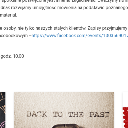
 spotkanie poświęcone jest innemu zagadnieniu. Ćwiczymy na n
nak rozwijamy umiejętność mówienia na podstawie poznanego ma
materiał.
osoby, nie tylko naszych stałych klientów. Zapisy przyjmujemy
 facebookowym –
https://www.facebook.com/events/130356901
 godz. 10.00