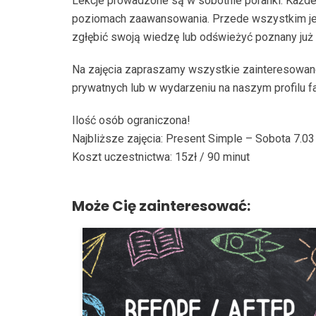
Lekcje prowadzone są w sobotnie poranki. Każde
poziomach zaawansowania. Przede wszystkim jed
zgłębić swoją wiedzę lub odświeżyć poznany już 
Na zajęcia zapraszamy wszystkie zainteresowane 
prywatnych lub w wydarzeniu na naszym profilu
Ilość osób ograniczona!
Najbliższe zajęcia: Present Simple – Sobota 7.03
Koszt uczestnictwa: 15zł / 90 minut
Może Cię zainteresować: