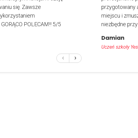
aniu się. Zawsze
przygotowany a
wykorzystaniem
miejscu i zmus
i!! GORĄCO POLECAM!! 5/5
niezbędne przy
Damian
Uczeń szkoły Yes
‹
›