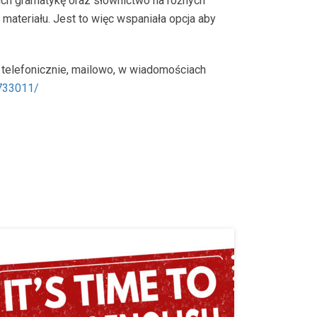
ich gramatykę oraz słownictwo na różnych
teriału. Jest to więc wspaniała opcja aby
 telefonicznie, mailowo, w wiadomościach
733011/