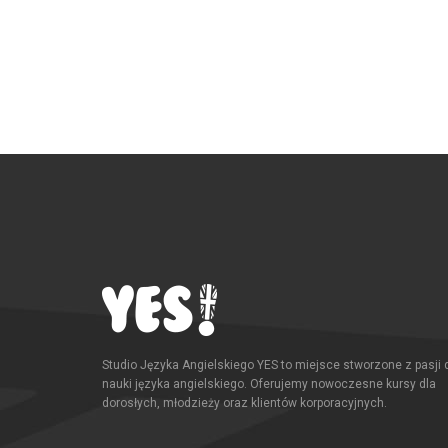
Studio Języka Angielskiego YES to miejsce stworzone z pasji 
nauki języka angielskiego. Oferujemy nowoczesne kursy dla
dorosłych, młodzieży oraz klientów korporacyjnych.