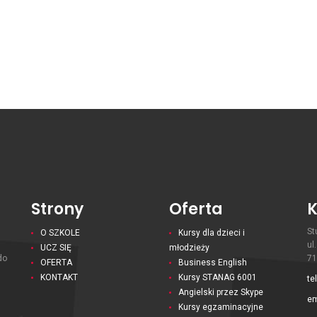
Strony
Oferta
K
St
O SZKOLE
Kursy dla dzieci i
ul
UCZ SIĘ
młodzieży
do
71
OFERTA
Business English
KONTAKT
Kursy STANAG 6001
te
Angielski przez Skype
em
Kursy egzaminacyjne