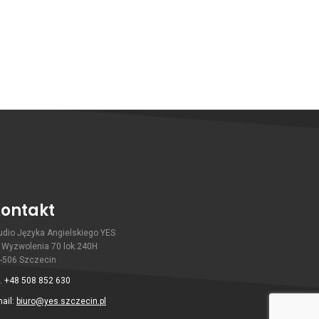
ontakt
udio Języka Angielskiego YES
. Wyzwolenia 70 lok.240H
-506 Szczecin
l. +48 508 852 630
ail:
biuro@yes.szczecin.pl