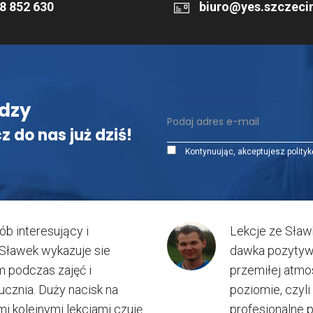
8 852 630
biuro@yes.szczecin
dzy
z do nas już dziś!
Kontynuując, akceptujesz polityk
b interesujący i
Lekcje ze Sław
. Sławek wykazuje sie
dawka pozytywn
 podczas zajęć i
przemiłej atmo
cznia. Duży nacisk na
poziomie, czyli
i kolejnymi lekcjami czuję
profesjonalne p