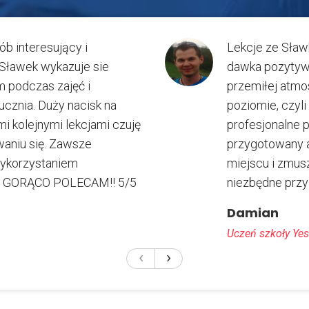
b interesujący i
Lekcje ze Sław
. Sławek wykazuje sie
dawka pozytywn
 podczas zajęć i
przemiłej atmo
cznia. Duży nacisk na
poziomie, czyli
i kolejnymi lekcjami czuję
profesjonalne p
aniu się. Zawsze
przygotowany a
wykorzystaniem
miejscu i zmus
i!! GORĄCO POLECAM!! 5/5
niezbędne przy
Damian
Uczeń szkoły Yes
‹
›