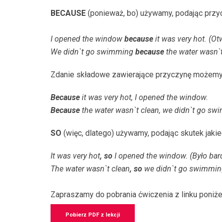
BECAUSE
(ponieważ, bo) używamy, podając przyc
I opened the window
because
it was very hot. (O
We didn`t go swimming
because
the water wasn`t
Zdanie składowe zawierające przyczynę możemy 
Because
it was very hot, I opened the window.
Because
the water wasn`t clean, we didn`t go sw
SO
(więc, dlatego) używamy, podając skutek jaki
It was very hot
,
so
I opened the window. (Było bar
The water wasn`t clean
,
so
we didn`t go swimming.
Zapraszamy do pobrania ćwiczenia z linku poniże
Pobierz PDF z lekcji