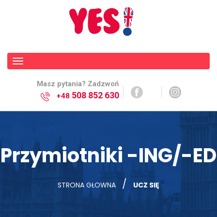
Toggle
navigation
Masz pytania? Zadzwoń
508 852 630
+48
Przymiotniki -ING/-ED
/
STRONA GŁOWNA
UCZ SIĘ