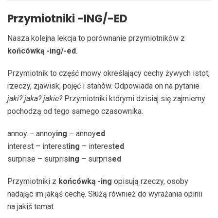
Przymiotniki -ING/-ED
Nasza kolejna lekcja to porównanie przymiotników z
końcówką -ing/-ed
.
Przymiotnik to część mowy określający cechy żywych istot,
rzeczy, zjawisk, pojęć i stanów. Odpowiada on na pytanie
jaki? jaka? jakie?
Przymiotniki którymi dzisiaj się zajmiemy
pochodzą od tego samego czasownika.
annoy – annoy
ing
– annoy
ed
interest – interest
ing
– interest
ed
surprise – surpris
ing
– surpris
ed
Przymiotniki z
końcówką -ing
opisują rzeczy, osoby
nadając im jakąś cechę. Służą również do wyrażania opinii
na jakiś temat.