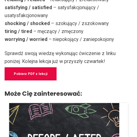
satisfying / satisfied
– satysfakcjonujący /
usatysfakcjonowany
shocking / shocked
– szokujący / zszokowany
tiring / tired
– męczący / zmęczony
worrying / worried
– niepokojący / zaniepokojony
Sprawdź swoją wiedzę wykonując ćwiczenie z linku
poniżej. Kolejna lekcja już w przyszły czwartek!
Pobierz PDF z lekcji
Może Cię zainteresować: