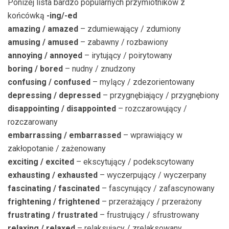
Poniżej lista bardzo popularnych przymiotników z
końcówką
-ing/-ed
amazing / amazed
– zdumiewający / zdumiony
amusing / amused
– zabawny / rozbawiony
annoying / annoyed
– irytujący / poirytowany
boring / bored
– nudny / znudzony
confusing / confused
– mylący / zdezorientowany
depressing / depressed
– przygnębiający / przygnębiony
disappointing / disappointed
– rozczarowujący /
rozczarowany
embarrassing / embarrassed
– wprawiający w
zakłopotanie / zażenowany
exciting / excited
– ekscytujący / podekscytowany
exhausting / exhausted
– wyczerpujący / wyczerpany
fascinating / fascinated
– fascynujący / zafascynowany
frightening / frightened
– przerażający / przerażony
frustrating / frustrated
– frustrujący / sfrustrowany
relaxing / relaxed
– relaksujący / zrelaksowany