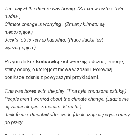
The play at the theatre was bor
ing
. (Sztuka w teatrze była
nudna.)
Climate change is worry
ing
. (Zmiany klimatu są
niepokojące.)
Jack`s job is very exhaust
ing
. (Praca Jacka jest
wyczerpująca.)
Przymiotniki z
końcówką -ed
wyrażają odczuci, emocje,
stany osoby, o której jest mowa w zdaniu. Porównaj
poniższe zdania z powyższymi przykładami.
Tina was bor
ed
with the play. (Tina była znudzona sztuką.)
People aren`t worri
ed
about the climate change. (Ludzie nie
są zaniepokojeni zmianami klimatu.)
Jack feels exhaust
ed
after work. (Jack czuje się wyczerpany
po pracy.