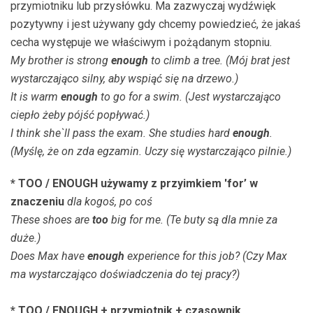
przymiotniku lub przysłówku. Ma zazwyczaj wydźwięk
pozytywny i jest używany gdy chcemy powiedzieć, że jakaś
cecha występuje we właściwym i pożądanym stopniu.
My brother is strong
enough
to climb a tree. (Mój brat jest
wystarczająco silny, aby wspiąć się na drzewo.)
It is warm
enough
to go for a swim. (Jest wystarczająco
ciepło żeby pójść popływać.)
I think she`ll pass the exam. She studies hard
enough
.
(Myślę, że on zda egzamin. Uczy się wystarczająco pilnie.)
* TOO / ENOUGH używamy z przyimkiem 'for’ w
znaczeniu
dla kogoś, po coś
These shoes are
too
big for me. (Te buty są dla mnie za
duże.)
Does Max have
enough
experience for this job? (Czy Max
ma wystarczająco doświadczenia do tej pracy?)
* TOO / ENOUGH + przymiotnik + czasownik