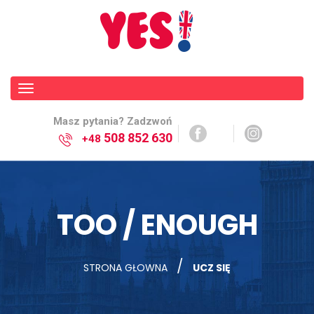
Toggle
navigation
Masz pytania? Zadzwoń
508 852 630
+48
TOO / ENOUGH
/
STRONA GŁOWNA
UCZ SIĘ