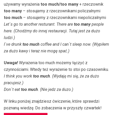
używamy wyrażenia
too much/too many
+ rzeczownik
too many
– stosujemy z rzeczownikami policzalnymi
too much
– stosujemy z rzeczownikami niepoliczalnymi
Let`s go to another resturant. There are
too many
people
here. (Chodźmy do innej restauracji. Tutaj jest za dużo
ludzi.)
I`ve drunk
too much
coffee and I can`t sleep now. (Wypiłem
za dużo kawy i teraz nie mogę spać.)
Uwaga!
Wyrażenia too much możemy łączyć z
czynnościami. Wtedy też wyrażenie to stoi po czasowniku.
I think you work
too much
. (Wydaję mi się, że za dużo
pracujesz.)
Don`t eat
too much
. (Nie jedz za duzo.)
W linku poniżej znajdziesz ćwiczenie, które sprawdzi
poznaną wiedzę. Do zobaczenia w przyszły czwartek!