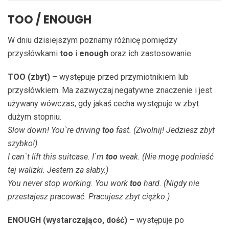
TOO / ENOUGH
W dniu dzisiejszym poznamy różnicę pomiędzy
przysłówkami
too
i
enough
oraz ich zastosowanie.
TOO (zbyt)
– występuje przed przymiotnikiem lub
przysłówkiem. Ma zazwyczaj negatywne znaczenie i jest
używany wówczas, gdy jakaś cecha występuje w zbyt
dużym stopniu.
Slow down! You`re driving
too
fast. (Zwolnij! Jedziesz zbyt
szybko!)
I can`t lift this suitcase. I`m
too
weak. (Nie mogę podnieść
tej walizki. Jestem za słaby.)
You never stop working. You work
too
hard. (Nigdy nie
przestajesz pracować. Pracujesz zbyt ciężko.)
ENOUGH (wystarczająco, dość)
– występuje po