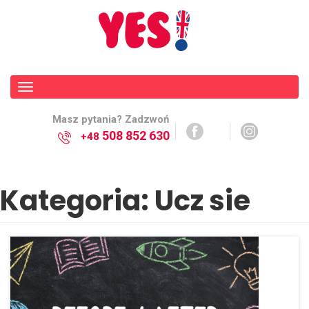
Toggle
navigation
Masz pytania? Zadzwoń
508 852 630
+48
Kategoria:
Ucz sie